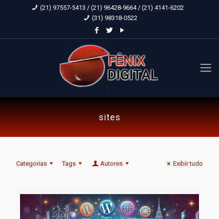
(21) 97557-5413 / (21) 96428-9664 / (21) 4141-6202
(31) 98318-0522
sites
Categorias
Tags
Autores
Exibir tudo