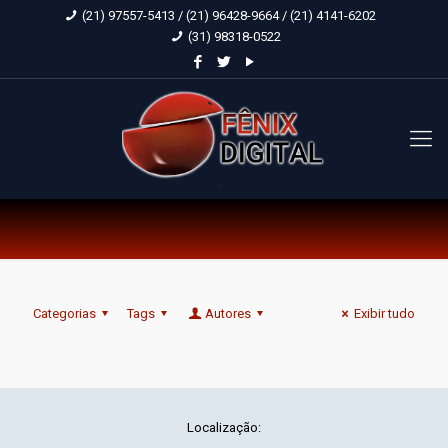
(21) 97557-5413 / (21) 96428-9664 / (21) 4141-6202
(31) 98318-0522
Categorias
Tags
Autores
Exibir tudo
Localização: